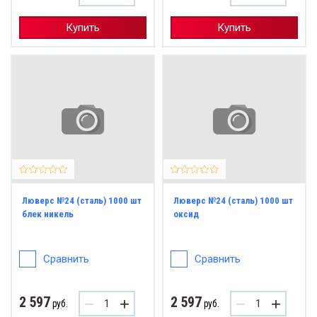
Купить
Купить
Лювер
ерс №31 (сталь) 1000 шт
Лювер
ерс №66 (латунь) /1000 шт
ерс №31 (латунь) 1000 шт
Люверс №24 (сталь) 1000 шт
Люверс №24 (сталь) 1000 шт
блек никель
оксид
Сравнить
Сравнить
2 597
2 597
−
+
−
+
руб.
руб.